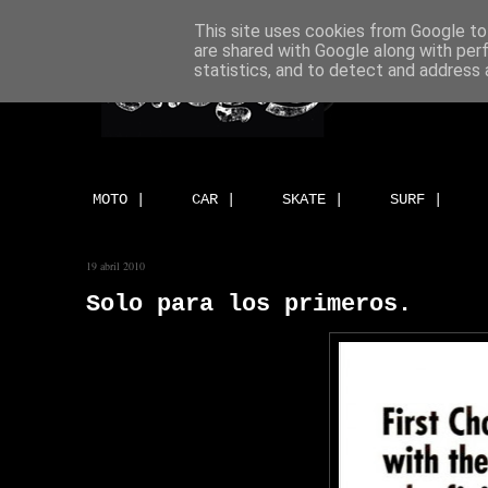
This site uses cookies from Google to 
are shared with Google along with per
statistics, and to detect and address 
MOTO |
CAR |
SKATE |
SURF |
19 abril 2010
Solo para los primeros.