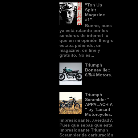
"Ton Up
Spirit
Magazine
#1".
Bueno, pues
ya está rulando por los
senderos de internet lo
que en mi opinión 8negro
estaba pidiendo, un
magazine, on line y
gratuito. No es...
Triumph
Bonneville::
6/5/4 Motors.
Triumph
Scrambler "
APPALACHIA
" by Tamarit
Motorcycles.
Impresionante, ¿verdad?.
Pues que sepas que esta
impresionante Triumph
Scrambler de carburación