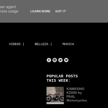
user-agent
erate usage
LEARN MORE
GOT IT
VIDEOS |
BELLEZA |
MUSICA
POPULAR POSTS
THIS WEEK:
KAWASAKI
KZ650 by
PAAL
Motorcycles.