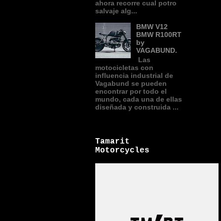
ahora recorre cual potro
salvaje alg...
BMW V12
BMW R100RT
by
VAGABUND.
Las
motocicletas con
influencia industrial de
Vagabund se pueden
encontrar por todo el
mundo, cada una de ellas
diseñada y construida ...
Tamarit
Motorcycles