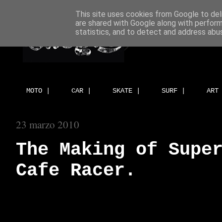
This site uses cookies from Google to deli
are shared with Google along with perform
statistics, and to detect and address abu
MOTO |
CAR |
SKATE |
SURF |
ART
23 marzo 2010
The Making of Supe
Cafe Racer.