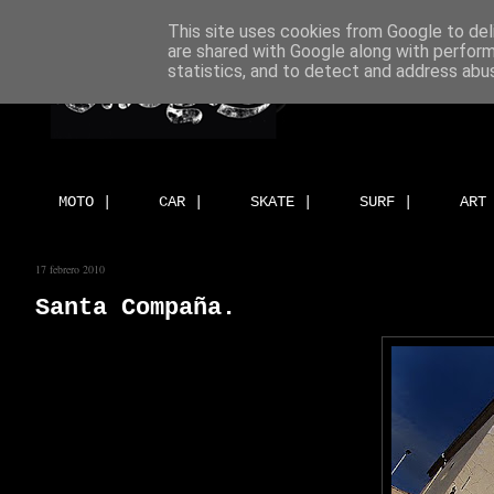
This site uses cookies from Google to deli
are shared with Google along with perform
statistics, and to detect and address abu
MOTO |
CAR |
SKATE |
SURF |
ART
17 febrero 2010
Santa Compaña.