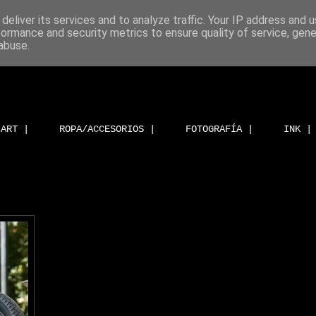
deliver its services and to analyze traffic. Your IP address and 
formance and security metrics to ensure quality of service, gen
abuse.
ART |
ROPA/ACCESORIOS |
FOTOGRAFÍA |
INK |