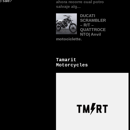
o sale?
ahora recorre cual potro
salvaje alg...
DUCATI
SCRAMBLER
– R/T –
QUATTROCE
NTO| Anvil
motociclette.
Tamarit
Motorcycles