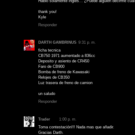
Hablo solamente inglés… ¿Puede alguien decirme cuál 
thank you!
Kyle
Responder
DARTH GAMBRINUS
9:31 p. m.
ficha tecnica
CB750 1971 aumentado a 836cc
Deposito y asiento de CR450
Faro de CB900
Bomba de freno de Kawasaki
Relojes de CB350
Luz trasera de freno de camion
un saludo
Responder
Trader
1:00 p. m.
Toma contestación!!! Nada mas que añadir.
Gracias Darth.