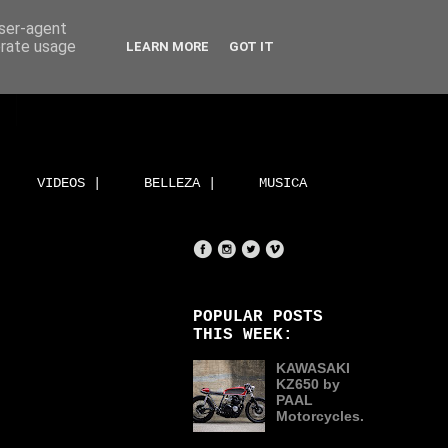
user-agent
erate usage
LEARN MORE
GOT IT
VIDEOS |
BELLEZA |
MUSICA
POPULAR POSTS
THIS WEEK:
KAWASAKI
KZ650 by
PAAL
Motorcycles.