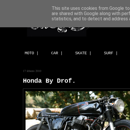
This site uses cookies from Google to 
are shared with Google along with per
statistics, and to detect and address 
MOTO |
CAR |
SKATE |
SURF |
17 febrero 2010
Honda By Drof.