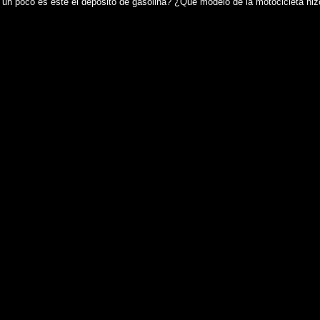
un poco es éste el depósito de gasolina? ¿Qué modelo de la motocicleta hiz