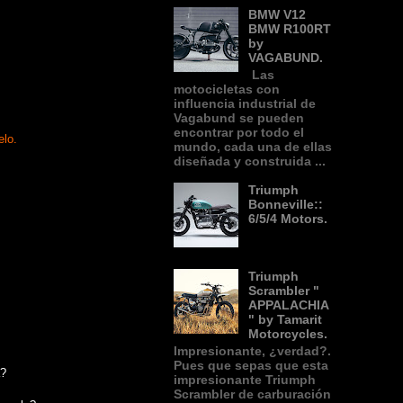
BMW V12
BMW R100RT
by
VAGABUND.
Las
motocicletas con
influencia industrial de
Vagabund se pueden
encontrar por todo el
elo.
mundo, cada una de ellas
diseñada y construida ...
Triumph
Bonneville::
6/5/4 Motors.
Triumph
Scrambler "
APPALACHIA
" by Tamarit
Motorcycles.
Impresionante, ¿verdad?.
Pues que sepas que esta
a?
impresionante Triumph
Scrambler de carburación