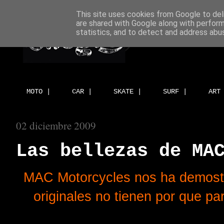
This site uses cookies from Google to deli
are shared with Google along with perform
statistics, and to detect and address abu
MOTO |
CAR |
SKATE |
SURF |
ART
02 diciembre 2009
Las bellezas de MA
MAC Motorcycles nos ha demost
originales no tienen por que pa