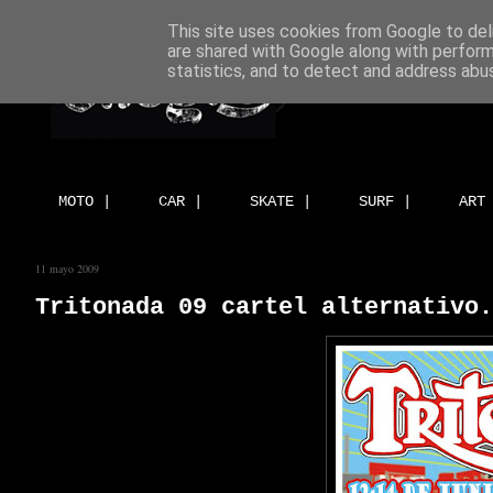
This site uses cookies from Google to deli
are shared with Google along with perform
statistics, and to detect and address abu
MOTO |
CAR |
SKATE |
SURF |
ART
11 mayo 2009
Tritonada 09 cartel alternativo.