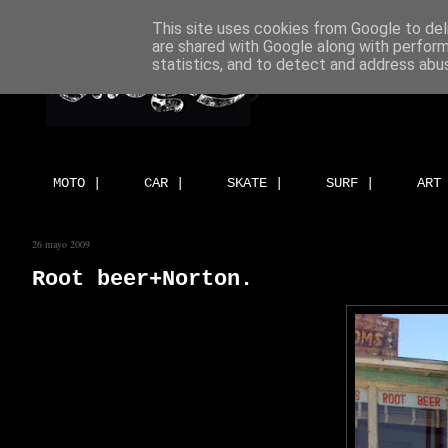
This site uses cookies from Google to deli
are shared with Google along with perform
statistics, and to detect and address abu
MOTO |
CAR |
SKATE |
SURF |
ART
26 mayo 2009
Root beer+Norton.