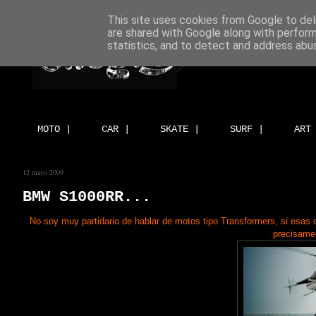
This site uses cookies from Google to deli
are shared with Google along with perform
statistics, and to detect and address abu
MOTO |
CAR |
SKATE |
SURF |
ART
12 mayo 2009
BMW S1000RR...
No soy muy partidario de hablar de motos tipo
Transformers
, si esas
precisamen