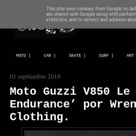
This site uses cookies from Google to deli
are shared with Google along with perform
statistics, and to detect and address abu
MOTO |
CAR |
SKATE |
SURF |
ART
01 septiembre 2018
Moto Guzzi V850 Le
Endurance’ por Wre
Clothing.