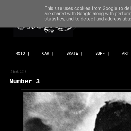
This site uses cookies from Google to deli
are shared with Google along with perform
statistics, and to detect and address abu
MOTO |
CAR |
SKATE |
SURF |
ART
17 junio 2018
Number 3