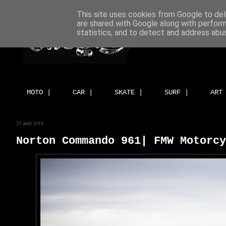
This site uses cookies from Google to deli
are shared with Google along with perform
statistics, and to detect and address abu
MOTO |
CAR |
SKATE |
SURF |
ART
25 abril 2018
Norton Commando 961| FMW Motorcy