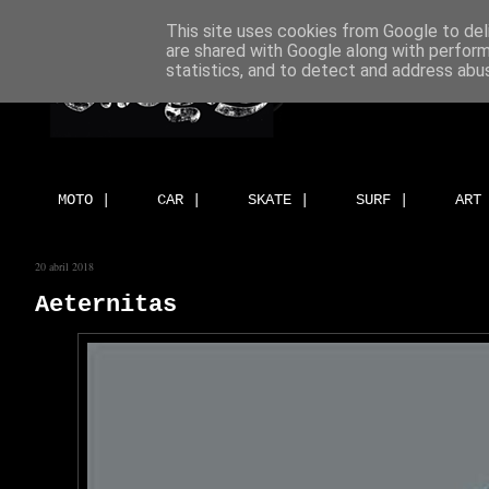
This site uses cookies from Google to deli
are shared with Google along with perform
statistics, and to detect and address abu
MOTO |
CAR |
SKATE |
SURF |
ART
20 abril 2018
Aeternitas