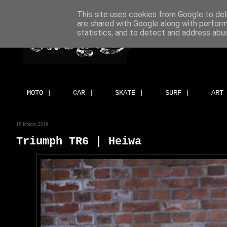
This site uses cookies from Google to deli
are shared with Google along with perform
statistics, and to detect and address abu
MOTO |
CAR |
SKATE |
SURF |
ART
15 febrero 2018
Triumph TR6 | Heiwa