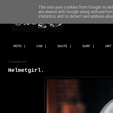
This site uses cookies from Google to deli
are shared with Google along with perform
statistics, and to detect and address abu
MOTO |
CAR |
SKATE |
SURF |
ART
17 diciembre 2017
Helmetgirl.