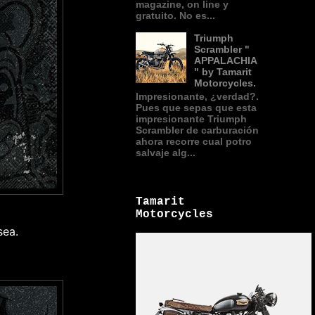
magazine, on line y
gratuito. No es...
Triumph
Scrambler "
APPALACHIA
" by Tamarit
Motorcycles.
Impresionante, ¿verdad?.
Pues que sepas que esta
impresionante Triumph
Scrambler de carburación
ahora recorre cual potro
salvaje alg...
Tamarit
Motorcycles
sea.