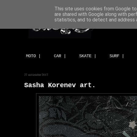
This site uses cookies from Google to 
are shared with Google along with per
statistics, and to detect and address 
MOTO |
CAR |
SKATE |
SURF |
27 noviembre 2017
Sasha Korenev art.