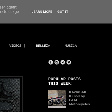
user-agent
erate usage
LEARN MORE
GOT IT
VIDEOS |
BELLEZA |
MUSICA
POPULAR POSTS
THIS WEEK:
KAWASAKI
KZ650 by
PAAL
Motorcycles.