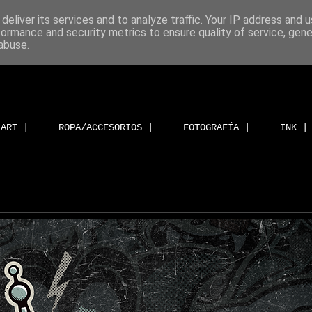
deliver its services and to analyze traffic. Your IP address and 
formance and security metrics to ensure quality of service, gen
abuse.
ART |
ROPA/ACCESORIOS |
FOTOGRAFÍA |
INK |