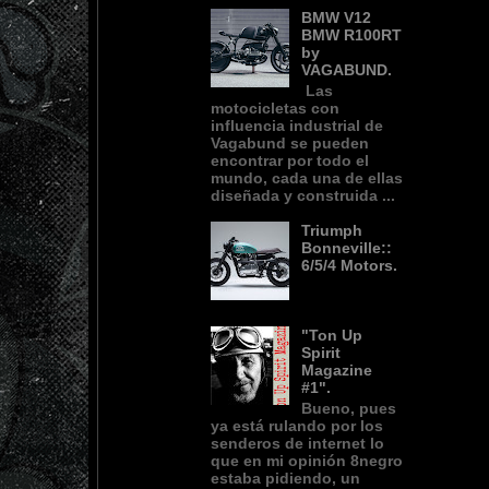
BMW V12
BMW R100RT
by
VAGABUND.
Las
motocicletas con
influencia industrial de
Vagabund se pueden
encontrar por todo el
mundo, cada una de ellas
diseñada y construida ...
Triumph
Bonneville::
6/5/4 Motors.
"Ton Up
Spirit
Magazine
#1".
Bueno, pues
ya está rulando por los
senderos de internet lo
que en mi opinión 8negro
estaba pidiendo, un