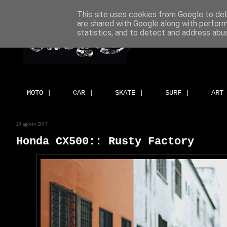
This site uses cookies from Google to deli
are shared with Google along with perform
statistics, and to detect and address abu
MOTO |
CAR |
SKATE |
SURF |
ART
29 agosto 2017
Honda CX500:: Rusty Factory