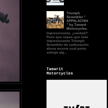
Triumph
Scrambler "
APPALACHIA
" by Tamarit
Motorcycles.
Impresionante, ¿verdad?.
Pues que sepas que esta
impresionante Triumph
Scrambler de carburación
ahora recorre cual potro
salvaje alg...
Tamarit
Motorcycles