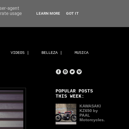
user-agent
erate usage
LEARN MORE
GOT IT
VIDEOS |
BELLEZA |
MUSICA
POPULAR POSTS
THIS WEEK:
KAWASAKI
KZ650 by
PAAL
Motorcycles.