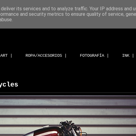
deliver its services and to analyze traffic. Your IP address and 
formance and security metrics to ensure quality of service, gen
abuse.
ART |
ROPA/ACCESORIOS |
FOTOGRAFÍA |
INK |
ycles