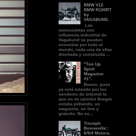
BMW V12
BMW R100RT
by
VAGABUND.
Las
motocicletas con
influencia industrial de
Vagabund se pueden
encontrar por todo el
mundo, cada una de ellas
diseñada y construida ...
"Ton Up
Spirit
Magazine
#1".
Bueno, pues
ya está rulando por los
senderos de internet lo
que en mi opinión 8negro
estaba pidiendo, un
magazine, on line y
gratuito. No es...
Triumph
Bonneville::
6/5/4 Motors.