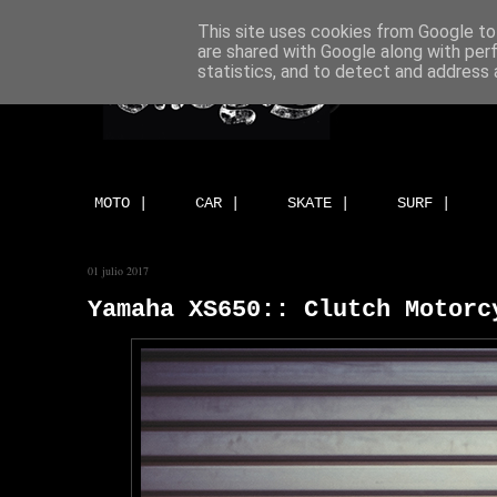
This site uses cookies from Google to 
are shared with Google along with per
statistics, and to detect and address 
MOTO |
CAR |
SKATE |
SURF |
01 julio 2017
Yamaha XS650:: Clutch Motorc