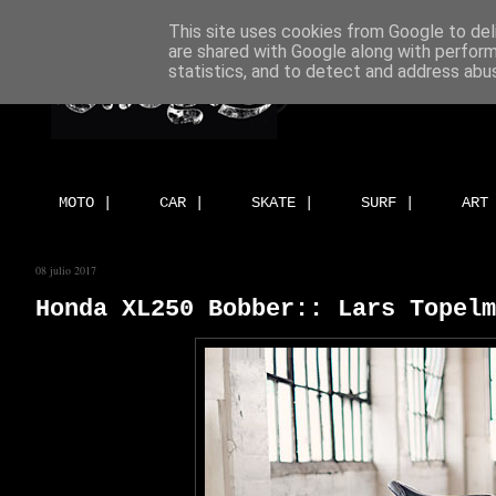
This site uses cookies from Google to deli
are shared with Google along with perform
statistics, and to detect and address abu
MOTO |
CAR |
SKATE |
SURF |
ART
08 julio 2017
Honda XL250 Bobber:: Lars Topelm