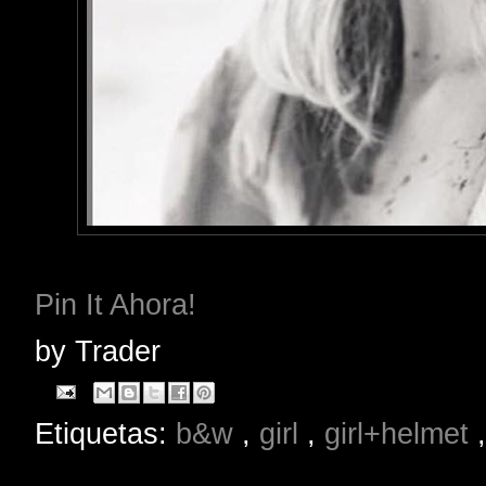
Pin It Ahora!
by
Trader
Etiquetas:
b&w
,
girl
,
girl+helmet