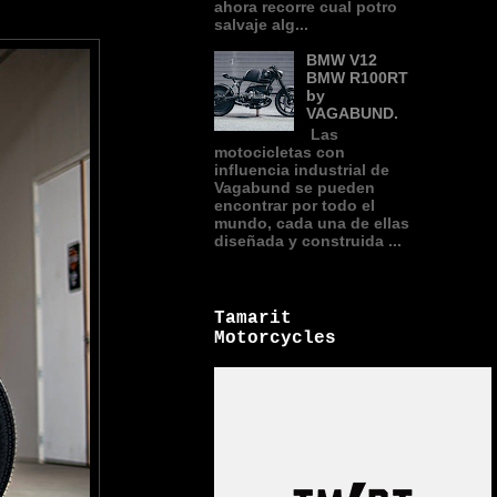
ahora recorre cual potro
salvaje alg...
BMW V12
BMW R100RT
by
VAGABUND.
Las
motocicletas con
influencia industrial de
Vagabund se pueden
encontrar por todo el
mundo, cada una de ellas
diseñada y construida ...
Tamarit
Motorcycles