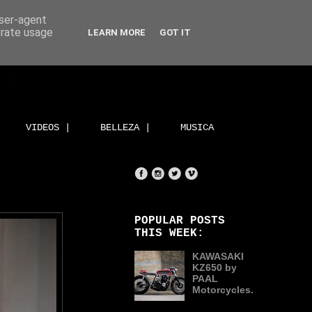
user-agent
erate usage
LEARN MORE
GOT IT
VIDEOS |
BELLEZA |
MUSICA
POPULAR POSTS
THIS WEEK:
KAWASAKI
KZ650 by
PAAL
Motorcycles.