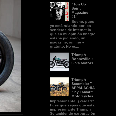
"Ton Up
Spirit
Magazine
#1".
Bueno, pues
ya está rulando por los
senderos de internet lo
que en mi opinión 8negro
estaba pidiendo, un
magazine, on line y
gratuito. No es...
Triumph
Bonneville::
6/5/4 Motors.
Triumph
Scrambler "
APPALACHIA
" by Tamarit
Motorcycles.
Impresionante, ¿verdad?.
Pues que sepas que esta
impresionante Triumph
Scrambler de carburación