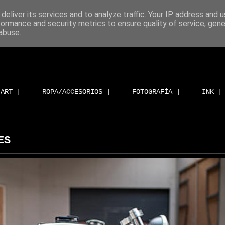
deliver its services and to analyze traffic. Your IP address and 
formance and security metrics to ensure quality of service, gen
abuse.
ART |
ROPA/ACCESORIOS |
FOTOGRAFÍA |
INK |
ES