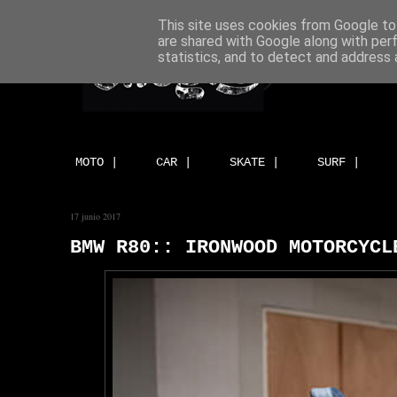
This site uses cookies from Google to 
are shared with Google along with per
statistics, and to detect and address 
MOTO |
CAR |
SKATE |
SURF |
17 junio 2017
BMW R80:: IRONWOOD MOTORCYCL