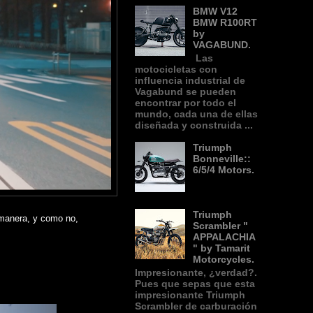
BMW V12
BMW R100RT
by
VAGABUND.
Las
motocicletas con
influencia industrial de
Vagabund se pueden
encontrar por todo el
mundo, cada una de ellas
diseñada y construida ...
Triumph
Bonneville::
6/5/4 Motors.
Triumph
 manera, y como no,
Scrambler "
APPALACHIA
" by Tamarit
Motorcycles.
Impresionante, ¿verdad?.
Pues que sepas que esta
impresionante Triumph
Scrambler de carburación