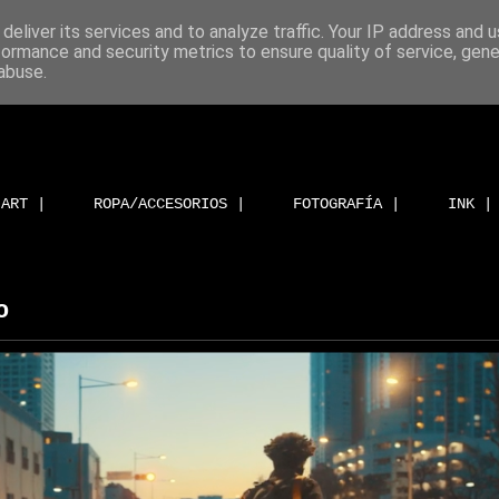
deliver its services and to analyze traffic. Your IP address and 
formance and security metrics to ensure quality of service, gen
abuse.
ART |
ROPA/ACCESORIOS |
FOTOGRAFÍA |
INK |
o