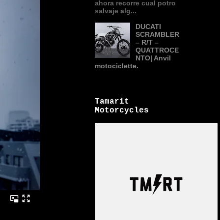
ahora recorre cual potro
salvaje alg...
DUCATI
SCRAMBLER
– R/T –
QUATTROCE
NTO| Anvil
motociclette.
Tamarit
Motorcycles