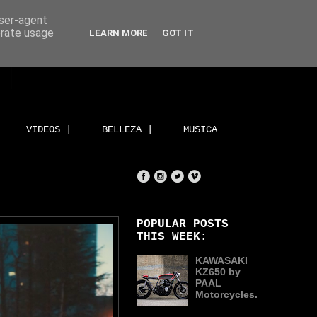
user-agent
erate usage
LEARN MORE
GOT IT
VIDEOS |
BELLEZA |
MUSICA
POPULAR POSTS
THIS WEEK:
KAWASAKI
KZ650 by
PAAL
Motorcycles.