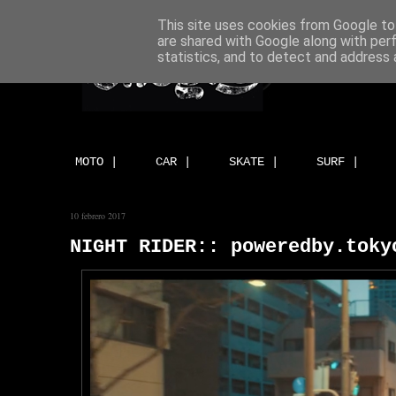
This site uses cookies from Google to 
are shared with Google along with per
statistics, and to detect and address 
MOTO |
CAR |
SKATE |
SURF |
10 febrero 2017
NIGHT RIDER:: poweredby.toky