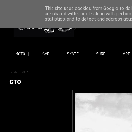
This site uses cookies from Google to deli
are shared with Google along with perform
statistics, and to detect and address abu
MOTO |
CAR |
SKATE |
SURF |
ART
19 febrero 2017
GTO