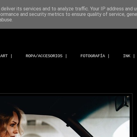
deliver its services and to analyze traffic. Your IP address and 
formance and security metrics to ensure quality of service, gen
abuse.
ART |
ROPA/ACCESORIOS |
FOTOGRAFÍA |
INK |