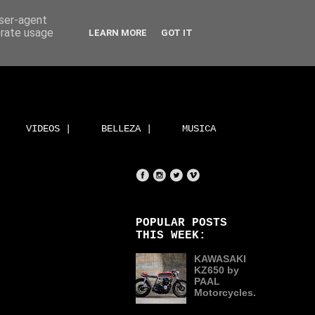
user-agent
erate usage
LEARN MORE
GOT IT
VIDEOS |
BELLEZA |
MUSICA
POPULAR POSTS
THIS WEEK:
KAWASAKI
KZ650 by
PAAL
Motorcycles.