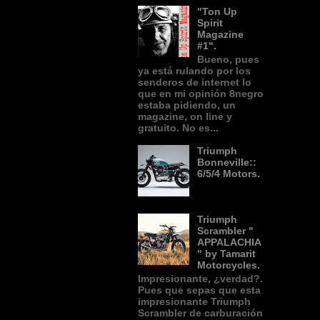
"Ton Up
Spirit
Magazine
#1".
Bueno, pues
ya está rulando por los
senderos de internet lo
que en mi opinión 8negro
estaba pidiendo, un
magazine, on line y
gratuito. No es...
Triumph
Bonneville::
6/5/4 Motors.
Triumph
Scrambler "
APPALACHIA
" by Tamarit
Motorcycles.
Impresionante, ¿verdad?.
Pues que sepas que esta
impresionante Triumph
Scrambler de carburación