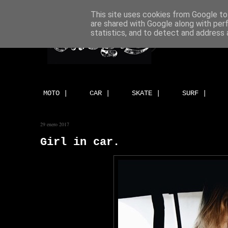
This site uses cookies from Google to 
are shared with Google along with per
statistics, and to detect and address 
MOTO |
CAR |
SKATE |
SURF |
29 enero 2017
Girl in car.