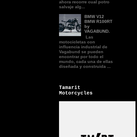
ahora recorre cual potro
salvaje alg...
BMW V12
BMW R100RT
by
VAGABUND.
Las
motocicletas con
influencia industrial de
Vagabund se pueden
encontrar por todo el
mundo, cada una de ellas
diseñada y construida ...
Tamarit
Motorcycles