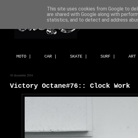
This site uses cookies from Google to deli
are shared with Google along with perform
statistics, and to detect and address abu
MOTO |
CAR |
SKATE |
SURF |
ART
30 diciembre 2016
Victory Octane#76:: Clock Work