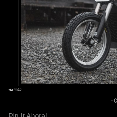
via
4h10
-
Pin It Ahora!