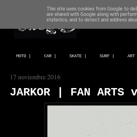
This site uses cookies from Google to deli
are shared with Google along with perform
statistics, and to detect and address abu
MOTO |
CAR |
SKATE |
SURF |
ART
17 noviembre 2016
JARKOR | FAN ARTS 