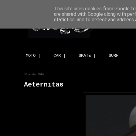
This site uses cookies from Google to 
are shared with Google along with per
statistics, and to detect and address 
MOTO |
CAR |
SKATE |
SURF |
30 octubre 2016
Aeternitas