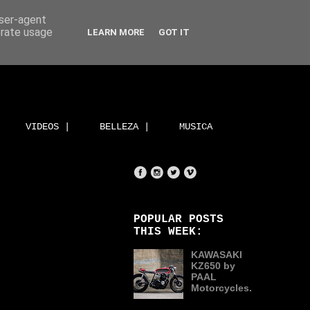
user-agent
erate usage
LEARN MORE
GOT IT
VIDEOS |
BELLEZA |
MUSICA
POPULAR POSTS
THIS WEEK:
KAWASAKI
KZ650 by
PAAL
Motorcycles.