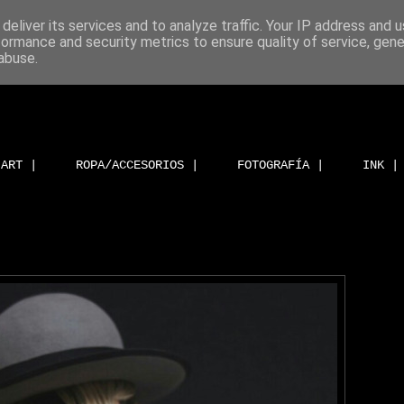
deliver its services and to analyze traffic. Your IP address and 
formance and security metrics to ensure quality of service, gen
abuse.
ART |
ROPA/ACCESORIOS |
FOTOGRAFÍA |
INK |