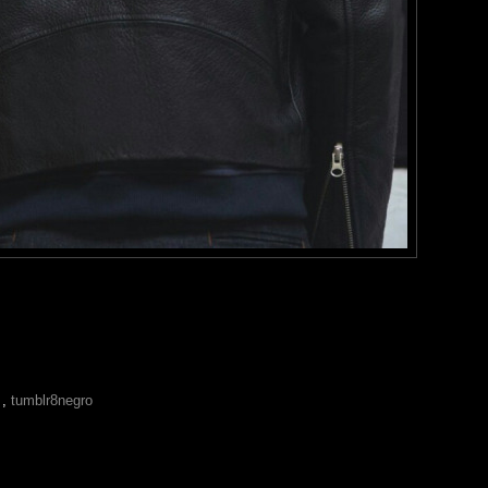
r
,
tumblr8negro