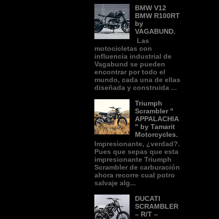
BMW V12
BMW R100RT
by
VAGABUND.
Las
motocicletas con
influencia industrial de
Vagabund se pueden
encontrar por todo el
mundo, cada una de ellas
diseñada y construida ...
Triumph
Scrambler "
APPALACHIA
" by Tamarit
Motorcycles.
Impresionante, ¿verdad?.
Pues que sepas que esta
impresionante Triumph
Scrambler de carburación
ahora recorre cual potro
salvaje alg...
DUCATI
SCRAMBLER
– R/T –