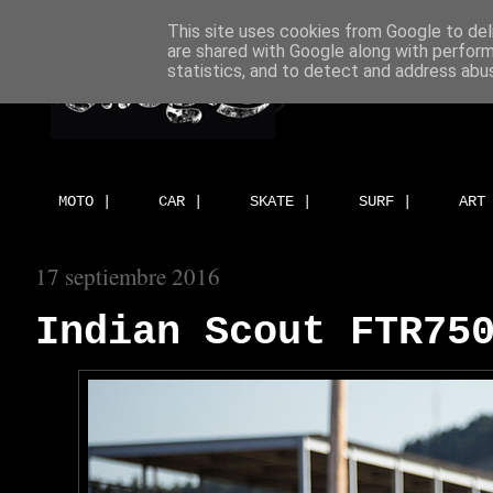
This site uses cookies from Google to deli
are shared with Google along with perform
statistics, and to detect and address abu
MOTO |
CAR |
SKATE |
SURF |
ART
17 septiembre 2016
Indian Scout FTR75