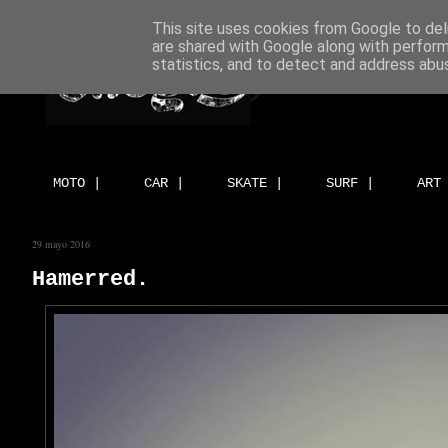
This site uses cookies from Google to deli
are shared with Google along with perform
statistics, and to detect and address abu
MOTO |
CAR |
SKATE |
SURF |
ART
29 mayo 2016
Hamerred.