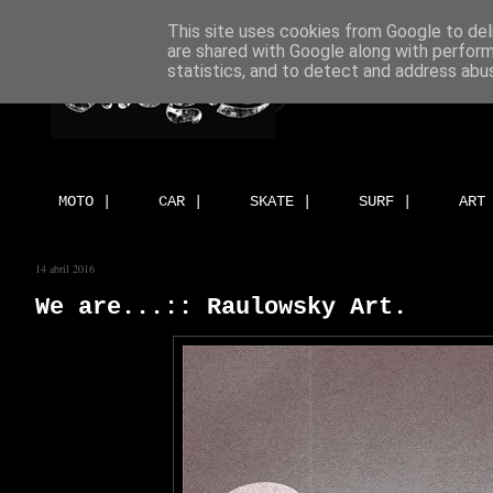
This site uses cookies from Google to deli
are shared with Google along with perform
statistics, and to detect and address abu
MOTO |
CAR |
SKATE |
SURF |
ART
14 abril 2016
We are...:: Raulowsky Art.