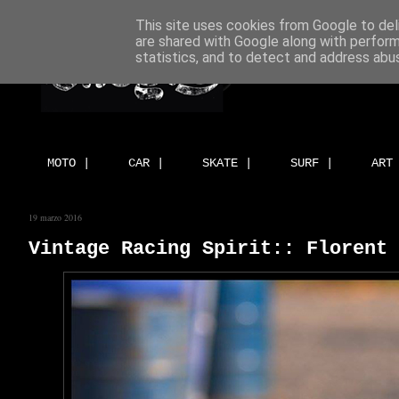
This site uses cookies from Google to deli
are shared with Google along with perform
statistics, and to detect and address abu
MOTO |
CAR |
SKATE |
SURF |
ART
19 marzo 2016
Vintage Racing Spirit:: Florent 