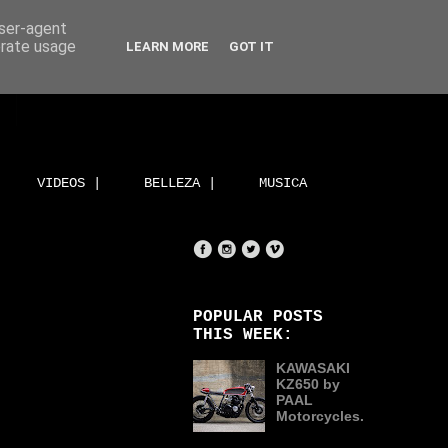
user-agent
erate usage
LEARN MORE
GOT IT
VIDEOS |
BELLEZA |
MUSICA
POPULAR POSTS
THIS WEEK:
KAWASAKI
KZ650 by
PAAL
Motorcycles.