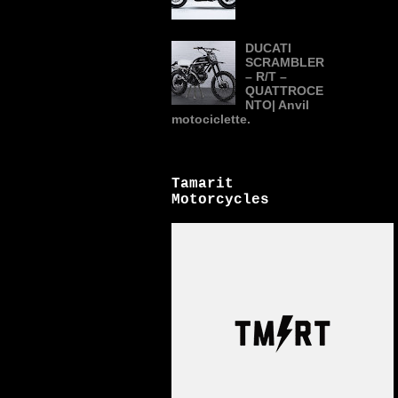
DUCATI
SCRAMBLER
– R/T –
QUATTROCE
NTO| Anvil
motociclette.
Tamarit
Motorcycles