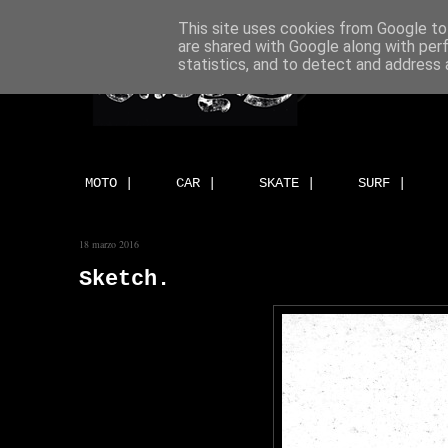
This site uses cookies from Google to 
are shared with Google along with per
statistics, and to detect and address 
MOTO |
CAR |
SKATE |
SURF |
18 marzo 2016
Sketch.