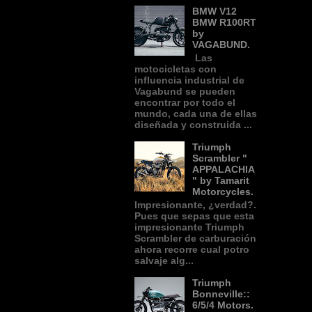
BMW V12
BMW R100RT
by
VAGABUND.
Las
motocicletas con
influencia industrial de
Vagabund se pueden
encontrar por todo el
mundo, cada una de ellas
diseñada y construida ...
Triumph
Scrambler "
APPALACHIA
" by Tamarit
Motorcycles.
Impresionante, ¿verdad?.
Pues que sepas que esta
impresionante Triumph
Scrambler de carburación
ahora recorre cual potro
salvaje alg...
Triumph
Bonneville::
6/5/4 Motors.