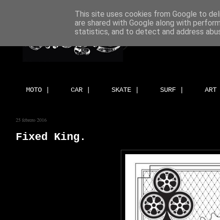
This site uses cookies from Google to deli
are shared with Google along with perform
statistics, and to detect and address abu
MOTO |
CAR |
SKATE |
SURF |
ART
25 febrero 2016
Fixed King.