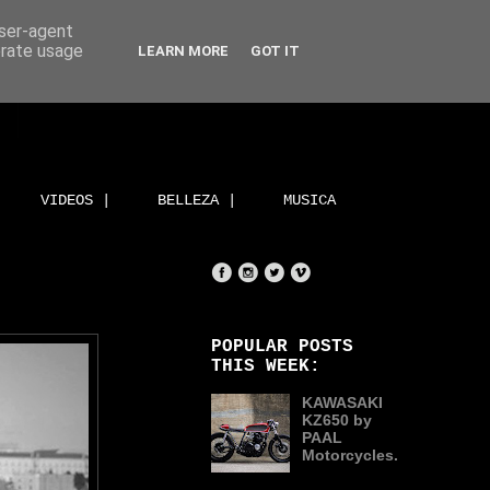
user-agent
erate usage
LEARN MORE
GOT IT
VIDEOS |
BELLEZA |
MUSICA
POPULAR POSTS
THIS WEEK:
KAWASAKI
KZ650 by
PAAL
Motorcycles.