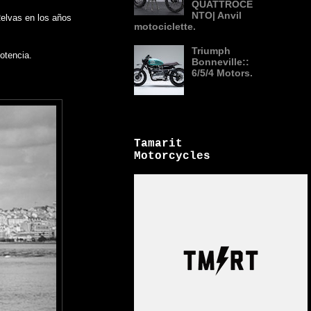
QUATTROCE
NTO| Anvil
Relvas en los años
motociclette.
Triumph
otencia.
Bonneville::
6/5/4 Motors.
Tamarit
Motorcycles