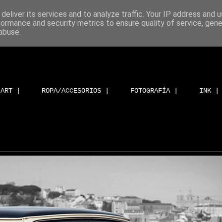
deliver its services and to analyze traffic. Your IP address and 
formance and security metrics to ensure quality of service, gen
abuse.
ART |
ROPA/ACCESORIOS |
FOTOGRAFÍA |
INK |