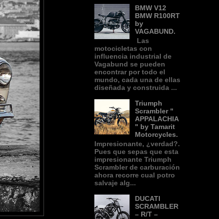
BMW V12
BMW R100RT
by
VAGABUND.
Las
motocicletas con
influencia industrial de
Vagabund se pueden
encontrar por todo el
mundo, cada una de ellas
diseñada y construida ...
Triumph
Scrambler "
APPALACHIA
" by Tamarit
Motorcycles.
Impresionante, ¿verdad?.
Pues que sepas que esta
impresionante Triumph
Scrambler de carburación
ahora recorre cual potro
salvaje alg...
DUCATI
SCRAMBLER
– R/T –