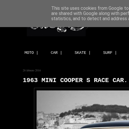
This site uses cookies from Google to 
are shared with Google along with per
statistics, and to detect and address 
MOTO |
CAR |
SKATE |
SURF |
28 febrero 2016
1963 MINI COOPER S RACE CAR.