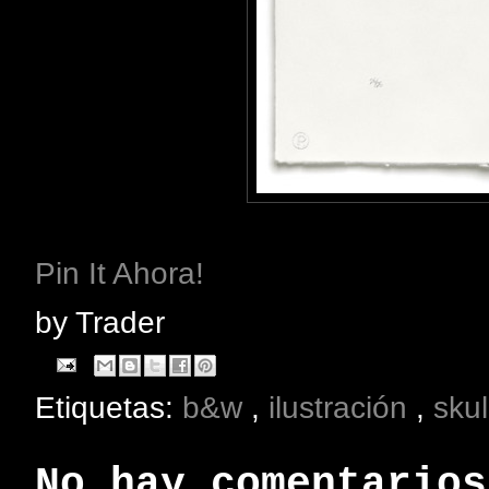
Pin It Ahora!
by
Trader
Etiquetas:
b&w
,
ilustración
,
skul
No hay comentarios