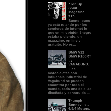
"Ton Up
Spirit
Magazine
#1".
Bueno, pues
ya está rulando por los
senderos de internet lo
que en mi opinión 8negro
estaba pidiendo, un
magazine, on line y
gratuito. No es...
BMW V12
BMW R100RT
by
VAGABUND.
Las
motocicletas con
influencia industrial de
Vagabund se pueden
encontrar por todo el
mundo, cada una de ellas
diseñada y construida ...
Triumph
Bonneville::
6/5/4 Motors.