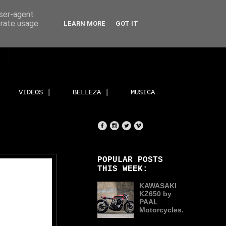
user-agent
erate usage
LEARN MORE
GOT IT
VIDEOS |
BELLEZA |
MUSICA
POPULAR POSTS
THIS WEEK:
KAWASAKI
KZ650 by
PAAL
Motorcycles.