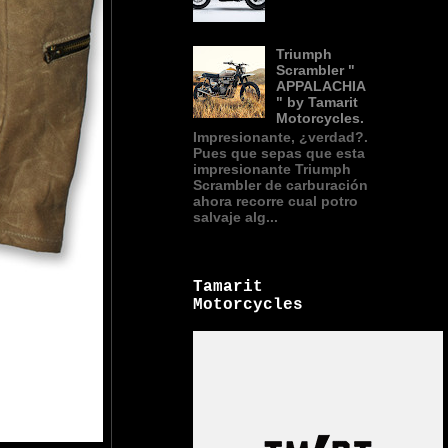
Triumph
Scrambler "
APPALACHIA
" by Tamarit
Motorcycles.
Impresionante, ¿verdad?.
Pues que sepas que esta
impresionante Triumph
Scrambler de carburación
ahora recorre cual potro
salvaje alg...
Tamarit
Motorcycles