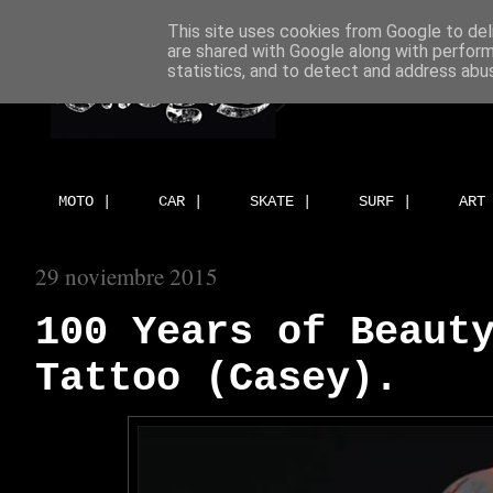
This site uses cookies from Google to deli
are shared with Google along with perform
statistics, and to detect and address abu
MOTO |
CAR |
SKATE |
SURF |
ART
29 noviembre 2015
100 Years of Beaut
Tattoo (Casey).