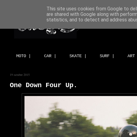
This site uses cookies from Google to deli
are shared with Google along with perform
statistics, and to detect and address abu
MOTO |
CAR |
SKATE |
SURF |
ART
19 octubre 2015
One Down Four Up.