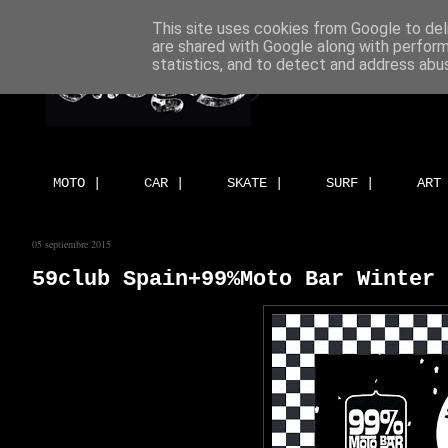
This site uses cookies from Google to deli
are shared with Google along with perform
statistics, and to detect and address abu
MOTO |
CAR |
SKATE |
SURF |
ART
05 septiembre 2015
59club Spain+99%Moto Bar Winter 