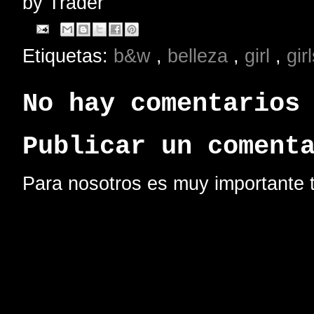
by
Trader
Etiquetas:
b&w
,
belleza
,
girl
,
gir
No hay comentarios
Publicar un coment
Para nosotros es muy importante t