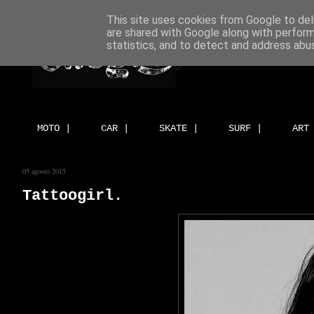
This site uses cookies from Google to deli
are shared with Google along with perform
statistics, and to detect and address abu
MOTO |
CAR |
SKATE |
SURF |
ART
05 agosto 2015
Tattoogirl.