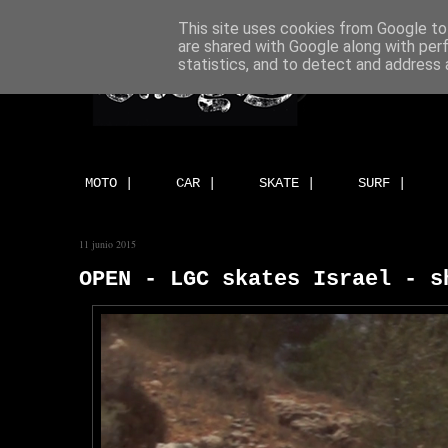
This site uses cookies from Google to 
are shared with Google along with per
statistics, and to detect and address 
MOTO |
CAR |
SKATE |
SURF |
11 junio 2015
OPEN - LGC skates Israel - s