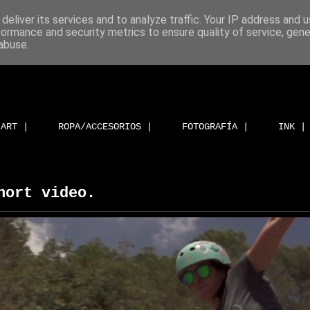
deliver its services and to analyze traffic. Your IP address and 
formance and security metrics to ensure quality of service, gen
abuse.
ART |
ROPA/ACCESORIOS |
FOTOGRAFÍA |
INK |
hort video.