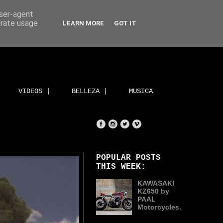
user-agent
erate usage
LEARN MORE
GOT IT
VIDEOS |
BELLEZA |
MUSICA
POPULAR POSTS
THIS WEEK:
KAWASAKI
KZ650 by
PAAL
Motorcycles.