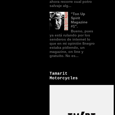
ahora recorre cual potro
salvaje alg...
"Ton Up
Spirit
Magazine
#1".
Bueno, pues
ya está rulando por los
senderos de internet lo
que en mi opinión 8negro
estaba pidiendo, un
magazine, on line y
gratuito. No es...
Tamarit
Motorcycles