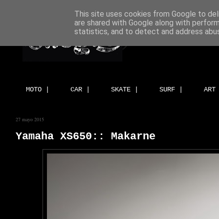
This site uses cookies from Google to deli
are shared with Google along with perform
statistics, and to detect and address abu
MOTO |
CAR |
SKATE |
SURF |
ART
27 mayo 2015
Yamaha XS650:: Makarne