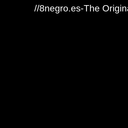
//8negro.es-The Origin