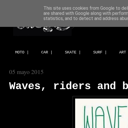
This site uses cookies from Google to deli
are shared with Google along with perform
statistics, and to detect and address abu
MOTO |
CAR |
SKATE |
SURF |
ART
05 mayo 2015
Waves, riders and 