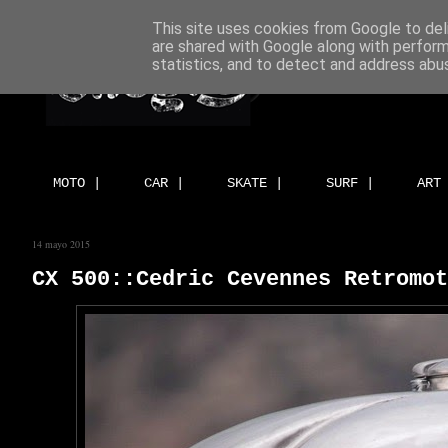
This site uses cookies from Google to deli
are shared with Google along with perform
statistics, and to detect and address abu
MOTO |
CAR |
SKATE |
SURF |
ART
14 mayo 2015
CX 500::Cedric Cevennes Retromot