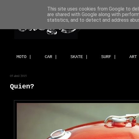
This site uses cookies from Google to deli
are shared with Google along with perform
statistics, and to detect and address abu
MOTO |
CAR |
SKATE |
SURF |
ART
05 abril 2015
Quien?