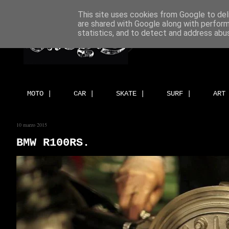
This site uses cookies from Google to deli
are shared with Google along with perform
statistics, and to detect and address abu
MOTO |
CAR |
SKATE |
SURF |
ART
10 marzo 2015
BMW R100RS.