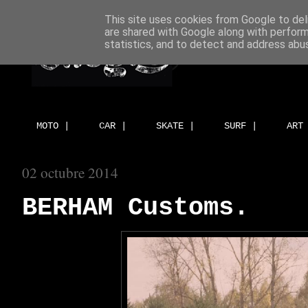
This site uses cookies from Google to deli
are shared with Google along with perform
statistics, and to detect and address abu
MOTO |
CAR |
SKATE |
SURF |
ART
02 octubre 2014
BERHAM Customs.