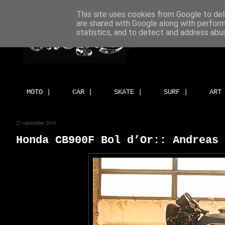
This site uses cookies from Google to deli
are shared with Google along with perform
statistics, and to detect and address abu
MOTO |
CAR |
SKATE |
SURF |
ART
27 septiembre 2014
Honda CB900F Bol d’Or:: Andreas 