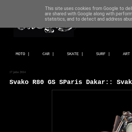
This site uses cookies from Google to deli
are shared with Google along with perform
statistics, and to detect and address abu
MOTO |
CAR |
SKATE |
SURF |
ART
17 julio 2014
Svako R80 GS SParis Dakar:: Svak