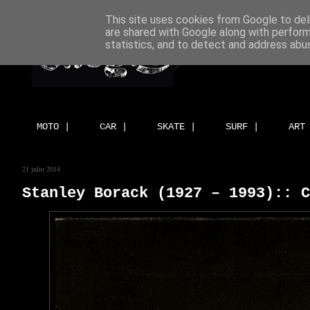
This site uses cookies from Google to deli
are shared with Google along with perform
statistics, and to detect and address abu
MOTO |
CAR |
SKATE |
SURF |
ART
21 julio 2014
Stanley Borack (1927 – 1993):: C