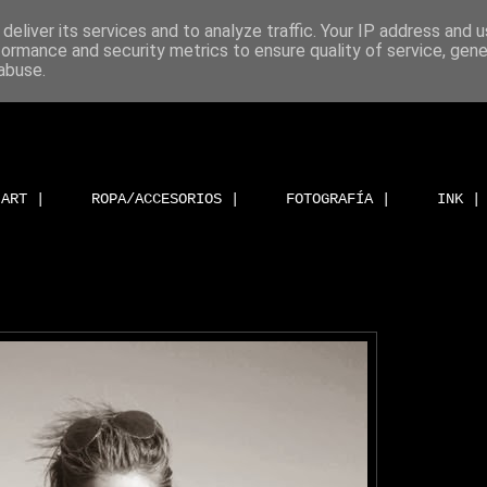
deliver its services and to analyze traffic. Your IP address and 
formance and security metrics to ensure quality of service, gen
abuse.
ART |
ROPA/ACCESORIOS |
FOTOGRAFÍA |
INK |