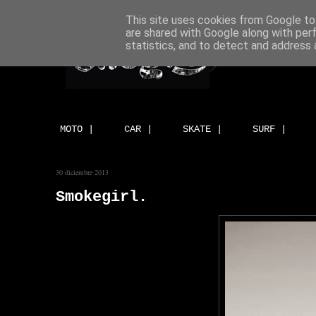
This site uses cookies from Google to 
are shared with Google along with per
statistics, and to detect and address 
MOTO |
CAR |
SKATE |
SURF |
30 diciembre 2013
Smokegirl.