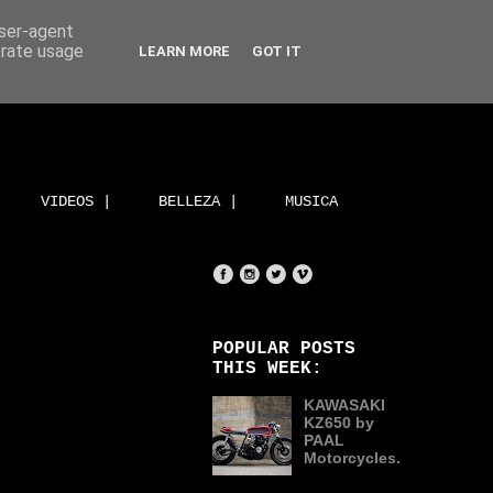
user-agent
erate usage
LEARN MORE
GOT IT
VIDEOS |
BELLEZA |
MUSICA
POPULAR POSTS
THIS WEEK:
KAWASAKI
KZ650 by
PAAL
Motorcycles.