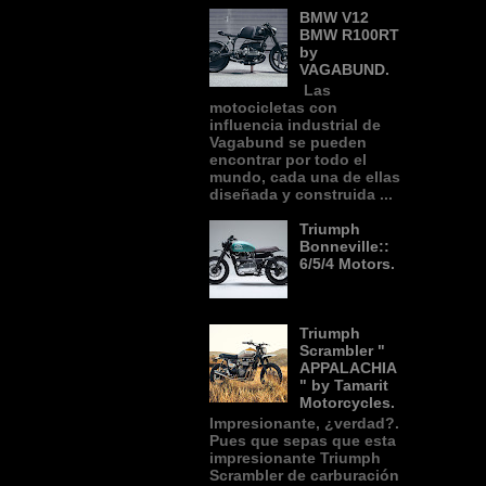
BMW V12
BMW R100RT
by
VAGABUND.
Las
motocicletas con
influencia industrial de
Vagabund se pueden
encontrar por todo el
mundo, cada una de ellas
diseñada y construida ...
Triumph
Bonneville::
6/5/4 Motors.
Triumph
Scrambler "
APPALACHIA
" by Tamarit
Motorcycles.
Impresionante, ¿verdad?.
Pues que sepas que esta
impresionante Triumph
Scrambler de carburación