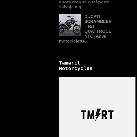
ahora recorre cual potro
salvaje alg...
DUCATI
SCRAMBLER
– R/T –
QUATTROCE
NTO| Anvil
motociclette.
Tamarit
Motorcycles